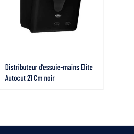
Distributeur d’essuie-mains Elite
Dist
Autocut 21 Cm noir
Auto
VOIR LES DÉTAILS
LIRE LA SUITE
VO