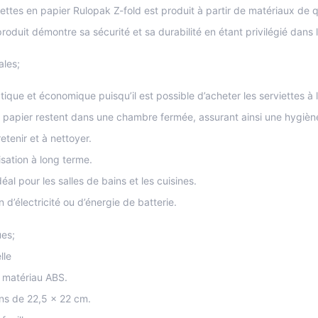
iettes en papier Rulopak Z-fold est produit à partir de matériaux de q
 produit démontre sa sécurité et sa durabilité en étant privilégié dans
ales;
atique et économique puisqu’il est possible d’acheter les serviettes à l
n papier restent dans une chambre fermée, assurant ainsi une hygièn
tretenir et à nettoyer.
lisation à long terme.
déal pour les salles de bains et les cuisines.
n d’électricité ou d’énergie de batterie.
ues;
lle
n matériau ABS.
ons de 22,5 x 22 cm.