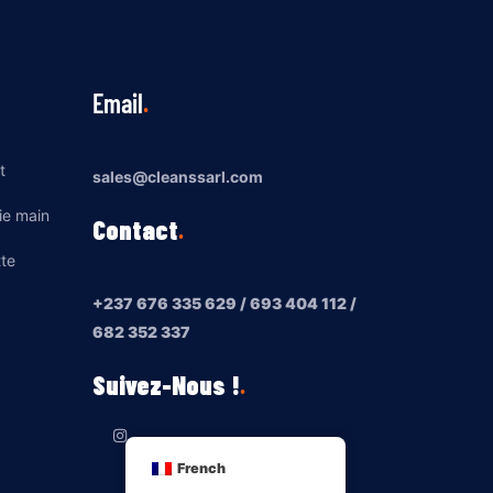
Email
t
sales@cleanssarl.com
ie main
Contact
tte
+237 676 335 629 / 693 404 112 /
682 352 337
Suivez-Nous !
French