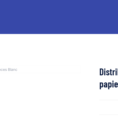
Distr
papie