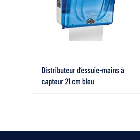
Elite
Distributeur d’essuie-mains à
capteur 21 cm bleu
SUITE
VOIR LES DÉTAILS
LIRE LA SUITE