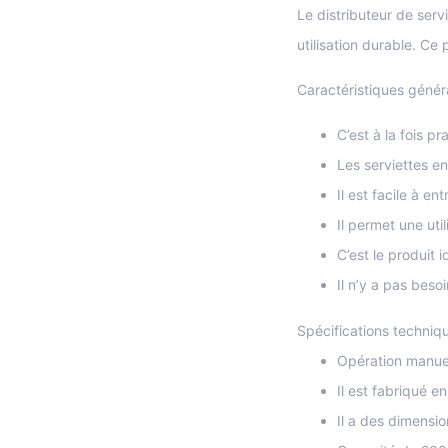
Le distributeur de serv
utilisation durable. Ce
Caractéristiques génér
C’est à la fois pr
Les serviettes e
Il est facile à en
Il permet une uti
C’est le produit i
Il n’y a pas besoi
Spécifications techniq
Opération manue
Il est fabriqué e
Il a des dimensi