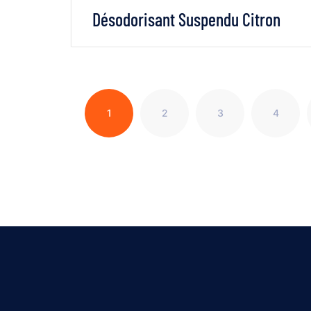
Désodorisant Suspendu Citron
VOIR LES DÉTAILS
LIRE LA SUITE
1
2
3
4