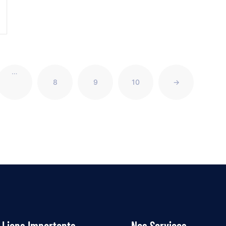
…
8
9
10
→
Liens Importants
Nos Services