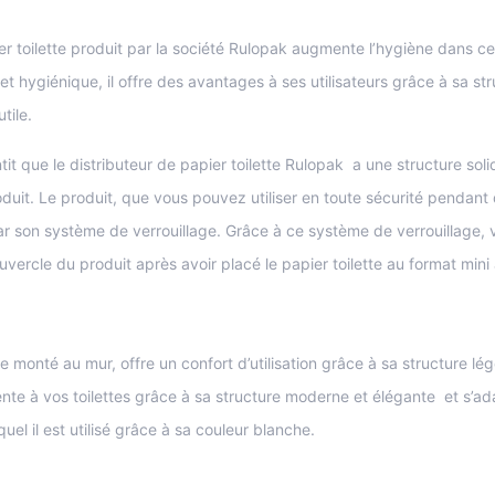
er toilette produit par la société Rulopak augmente l’hygiène dans c
 et hygiénique, il offre des avantages à ses utilisateurs grâce à sa str
tile.
it que le distributeur de papier toilette Rulopak a une structure sol
duit. Le produit, que vous pouvez utiliser en toute sécurité pendan
ar son système de verrouillage. Grâce à ce système de verrouillage,
vercle du produit après avoir placé le papier toilette au format mini à 
re monté au mur, offre un confort d’utilisation grâce à sa structure lé
nte à vos toilettes grâce à sa structure moderne et élégante et s’ad
el il est utilisé grâce à sa couleur blanche.