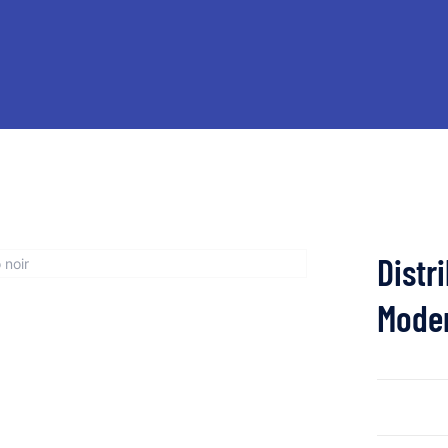
Distr
Moder