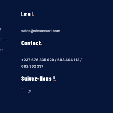
Email
t
sales@cleanssarl.com
ie main
Contact
tte
+237 676 335 629 / 693 404 112 /
682 352 337
Suivez-Nous !