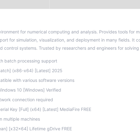
onment for numerical computing and analysis. Provides tools for mat
port for simulation, visualization, and deployment in many fields. It 
and control systems. Trusted by researchers and engineers for solvin
th batch processing support
tch] (x86-x64) [Latest] 2025
tible with various software versions
ndows 10 [Windows] Verified
etwork connection required
ial Key [Full] (x64) [Latest] MediaFire FREE
on multiple machines
ean] [x32x64] Lifetime gDrive FREE