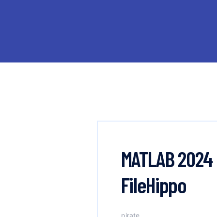
MATLAB 2024 P
FileHippo
pirate